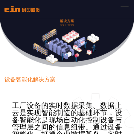
设备智能化解决方案
工厂设备的实时数据采集、数据上
云是实现智能制造的基础环节，设
备智能化是现场自动化控制设备与
管理层之间的信息纽带。通过设备